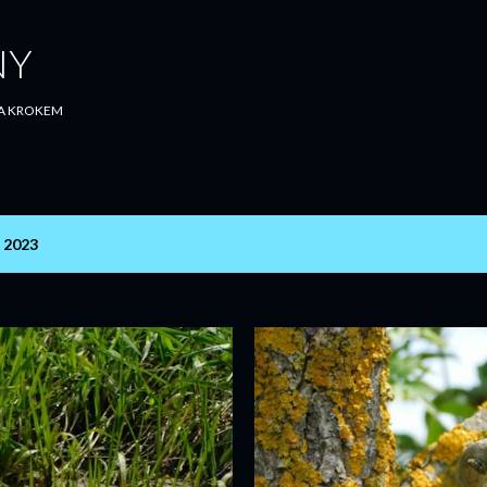
Přeskočit na hlavní obsah
NY
ZA KROKEM
, 2023