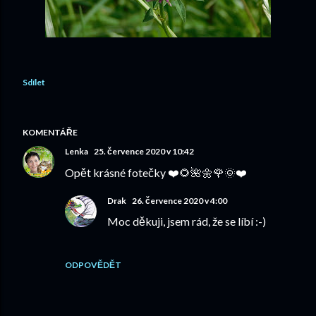
Sdílet
KOMENTÁŘE
Lenka
25. července 2020 v 10:42
Opět krásné fotečky ❤️🌻🌺🌼🌹🌞❤️
Drak
26. července 2020 v 4:00
Moc děkuji, jsem rád, že se líbí :-)
ODPOVĚDĚT