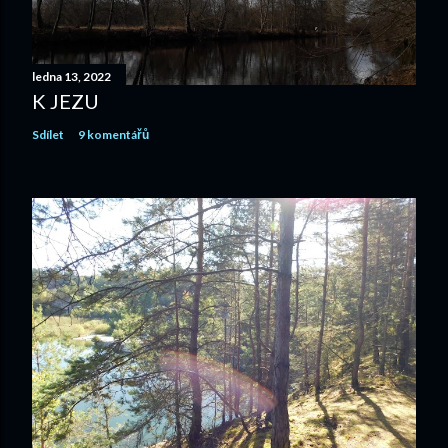
v
a
t
ledna 13, 2022
K JEZU
Sdílet
9 komentářů